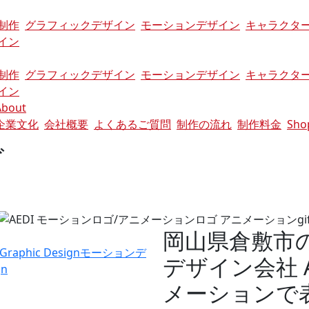
制作
グラフィックデザイン
モーションデザイン
キャラクタ
イン
制作
グラフィックデザイン
モーションデザイン
キャラクタ
イン
About
企業文化
会社概要
よくあるご質問
制作の流れ
制作料金
Sho
ゴ
岡山県倉敷市
Graphic Design
モーションデ
デザイン会社 
gn
メーションで