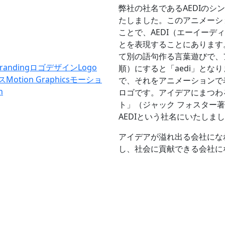
弊社の社名であるAEDIのシ
たしました。このアニメーシ
ことで、AEDI（エーイーデ
とを表現することにあります。
て別の語句作る言葉遊びで、
randing
ロゴデザイン
Logo
順）にすると「aedi」と
ス
Motion Graphics
モーショ
で、それをアニメーションで
n
ロゴです。アイデアにまつわ
ト」（ジャック フォスター著
AEDIという社名にいたしま
アイデアが溢れ出る会社にな
し、社会に貢献できる会社に