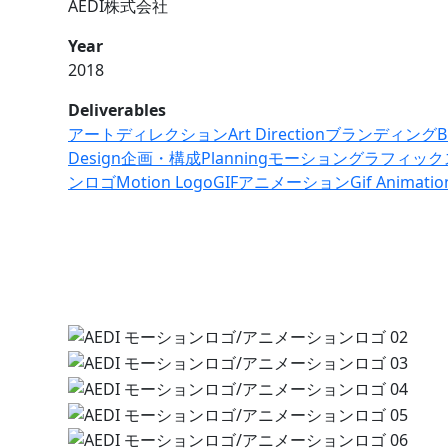
AEDI株式会社
Year
2018
Deliverables
アートディレクション
Art Direction
ブランディング
B
Design
企画・構成
Planning
モーショングラフィック
ンロゴ
Motion Logo
GIFアニメーション
Gif Animatio