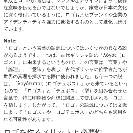
家紋とロゴの共通点は、シンプルなデザインによって複雑
な意味を伝える点ではないでしょうか。家紋が日本の文化
に深く根付いているように、ロゴもまたブランドや企業の
アイデンティティを強力に象徴するものとして進化し続け
ています。
Note:
「ロゴ」という言葉の語源についてはいくつかの異なる説
があるようです。一つは、古代ギリシャ語の「λόγος（ロ
ゴス）」に由来するというもので、この言葉は「言葉」や
「論理」、「意味」を表し、古代ギリシャの哲学者たちが
世界の真理を探求する際に使われました。もう一つの説
は、「λογότυπος（ロゴテュポス）」から来ているという
もので、「ロゴス」と「テュポス」（型）を組み合わせた
言葉で、特に印刷物や商標に関連して使用される「ロゴ」
を指します。したがって、「ロゴ」の語源については文脈
によって「ロゴス」や「ロゴテュポス」のどちらも適用さ
れる可能性があります。
ロゴを作るメリットと必要性