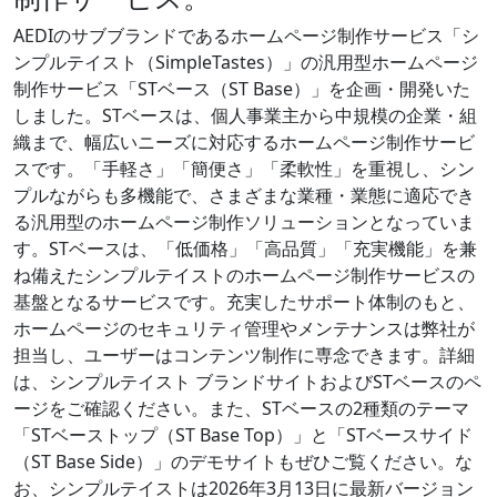
AEDIのサブブランドであるホームページ制作サービス「シ
ンプルテイスト（SimpleTastes）」の汎用型ホームページ
制作サービス「STベース（ST Base）」を企画・開発いた
しました。STベースは、個人事業主から中規模の企業・組
織まで、幅広いニーズに対応するホームページ制作サービ
スです。「手軽さ」「簡便さ」「柔軟性」を重視し、シン
プルながらも多機能で、さまざまな業種・業態に適応でき
る汎用型のホームページ制作ソリューションとなっていま
す。STベースは、「低価格」「高品質」「充実機能」を兼
ね備えたシンプルテイストのホームページ制作サービスの
基盤となるサービスです。充実したサポート体制のもと、
ホームページのセキュリティ管理やメンテナンスは弊社が
担当し、ユーザーはコンテンツ制作に専念できます。詳細
は、シンプルテイスト ブランドサイトおよびSTベースのペ
ージをご確認ください。また、STベースの2種類のテーマ
「STベーストップ（ST Base Top）」と「STベースサイド
（ST Base Side）」のデモサイトもぜひご覧ください。な
お、シンプルテイストは2026年3月13日に最新バージョン