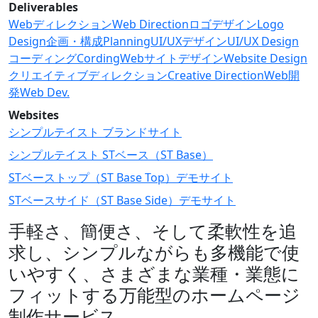
Deliverables
Webディレクション
Web Direction
ロゴデザイン
Logo
Design
企画・構成
Planning
UI/UXデザイン
UI/UX Design
コーディング
Cording
Webサイトデザイン
Website Design
クリエイティブディレクション
Creative Direction
Web開
発
Web Dev.
Websites
シンプルテイスト ブランドサイト
シンプルテイスト STベース（ST Base）
STベーストップ（ST Base Top）デモサイト
STベースサイド（ST Base Side）デモサイト
手軽さ、簡便さ、そして柔軟性を追
求し、シンプルながらも多機能で使
いやすく、さまざまな業種・業態に
フィットする万能型のホームページ
制作サービス。